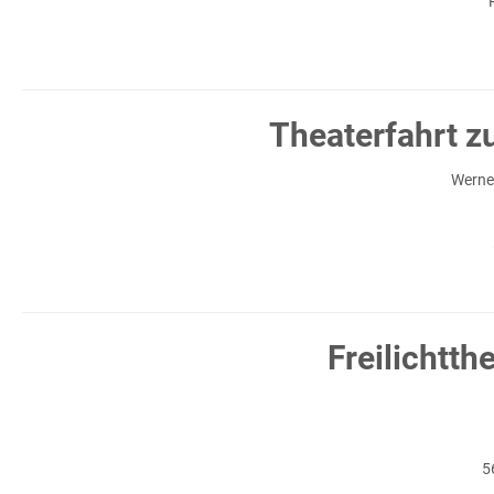
Theaterfahrt z
Werne
Freilichtth
5