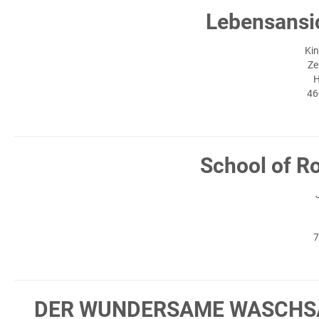
Lebensansi
Kin
Ze
H
46
School of 
7
DER WUNDERSAME WASCHSAL