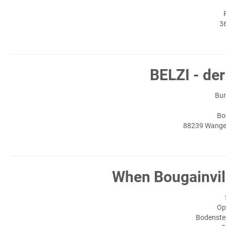
3
BELZI - der
Bur
Bo
88239 Wangen
When Bougainvill
Op
Bodenste