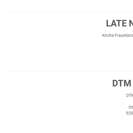
LATE 
Kirche Fraumünst
DTM 
DTM
Ot
535