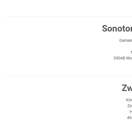
Sonoto
Gemein
39048 Wol
Zw
Kin
Ze
H
46