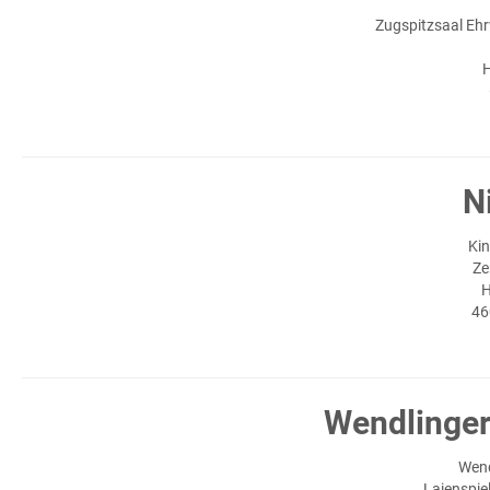
Zugspitzsaal Ehr
H
N
Kin
Ze
H
46
Wendlinge
Wend
Laienspie