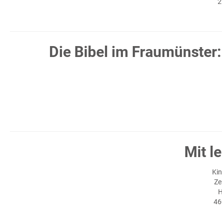
2
Die Bibel im Fraumünster
Mit l
Kin
Ze
H
46