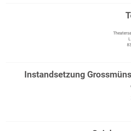
T
Theatersa
L
8
Instandsetzung Grossmünste