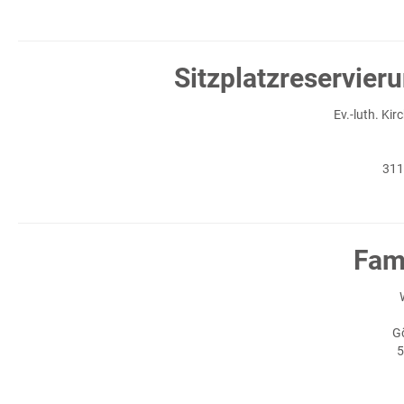
Sitzplatzreservier
Ev.-luth. Ki
311
Fami
G
5