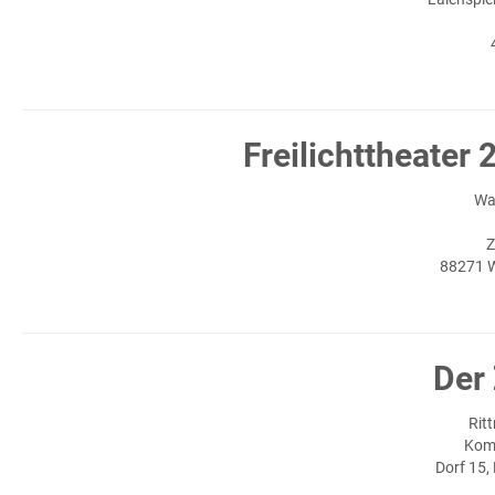
Freilichttheate
Wa
Z
88271 W
Der 
Rit
Kom
Dorf 15