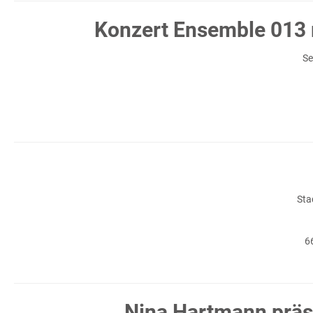
Konzert Ensemble 013 
S
Sta
6
Nina Hartmann präse