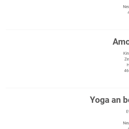
Neu
Amo
Kin
Ze
H
46
Yoga an b
E
Neu