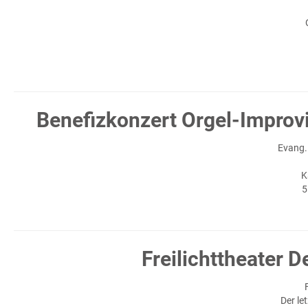
Benefizkonzert Orgel-Impro
Evang.
K
5
Freilichttheater D
Der le