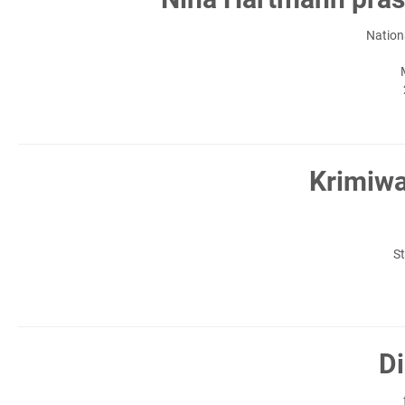
Nation
Krimiw
St
Di